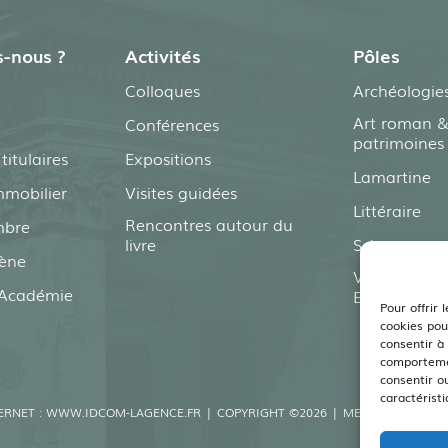
-nous ?
Activités
Pôles
Colloques
Archéologie
Art roman &
Conférences
patrimoines
itulaires
Expositions
Lamartine
mmobilier
Visites guidées
Littéraire
Rencontres autour du
mbre
livre
Sciences
ène
Viticulture –
l’Académie
Environnem
Pour offrir 
cookies pou
consentir à
comportemen
consentir o
caractéristi
ERNET :
WWW.IDCOM-LAGENCE.FR
| COPYRIGHT ©2026 |
MENTIONS LÉGAL