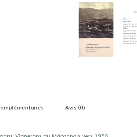
complémentaires
Avis (0)
paru. Vignerons du Mâconnais vers 1950.