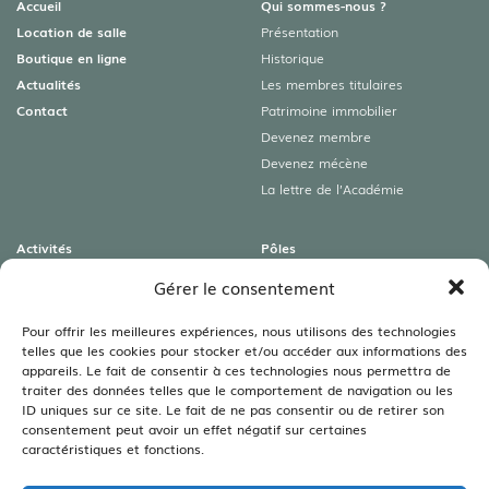
Accueil
Qui sommes-nous ?
Location de salle
Présentation
Boutique en ligne
Historique
Actualités
Les membres titulaires
Contact
Patrimoine immobilier
Devenez membre
Devenez mécène
La lettre de l’Académie
Activités
Pôles
Colloques
Archéologies
Gérer le consentement
Conférences
Art roman & Autres patrimoines
Expositions
Lamartine
Pour offrir les meilleures expériences, nous utilisons des technologies
telles que les cookies pour stocker et/ou accéder aux informations des
Visites guidées
Littéraire
appareils. Le fait de consentir à ces technologies nous permettra de
Rencontres autour du livre
Sciences
traiter des données telles que le comportement de navigation ou les
Viticulture – Agriculture –
ID uniques sur ce site. Le fait de ne pas consentir ou de retirer son
Environnement
consentement peut avoir un effet négatif sur certaines
caractéristiques et fonctions.
Bibliothèques