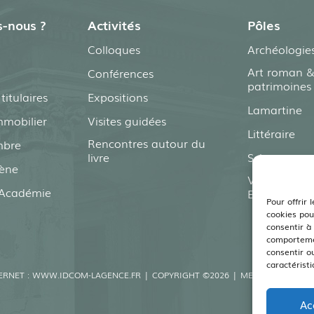
-nous ?
Activités
Pôles
Colloques
Archéologie
Art roman &
Conférences
patrimoines
itulaires
Expositions
Lamartine
mmobilier
Visites guidées
Littéraire
Rencontres autour du
mbre
livre
Sciences
ène
Viticulture –
l’Académie
Environnem
Pour offrir 
cookies pou
consentir à
comportemen
consentir o
caractéristi
ERNET :
WWW.IDCOM-LAGENCE.FR
| COPYRIGHT ©2026 |
MENTIONS LÉGAL
Ac