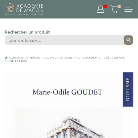
0
ACADÉMIE DE MÂCON
/
BOUTIQUE EN LIGNE
/
HORS ACADÉMIE
/
GRÈCE AU GRÉ
D’UNE PASSION