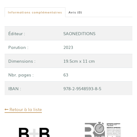
au
gré
Informations complémentaires
Avis (0)
d'une
passion
Éditeur :
SAONEDITIONS
Parution :
2023
Dimensions :
19.5cm x 11 cm
Nbr. pages :
63
IBAN :
978-2-9548593-8-5
Retour à la liste