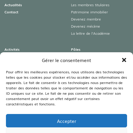
Actualités
Les membres titulaires
Contact
Patrimoine immobilier
Devenez membre
Devenez mécène
La lettre de l’Académie
Activités
Pôles
Colloques
Archéologies
Gérer le consentement
Conférences
Art roman & Autres patrimoines
Expositions
Lamartine
Pour offrir les meilleures expériences, nous utilisons des technologies
telles que les cookies pour stocker et/ou accéder aux informations des
Visites guidées
Littéraire
appareils. Le fait de consentir à ces technologies nous permettra de
Rencontres autour du livre
Sciences
traiter des données telles que le comportement de navigation ou les
Viticulture – Agriculture –
ID uniques sur ce site. Le fait de ne pas consentir ou de retirer son
Environnement
consentement peut avoir un effet négatif sur certaines
caractéristiques et fonctions.
Bibliothèques
Les bibliothèques
Accepter
Les annales
Legs Bouillot