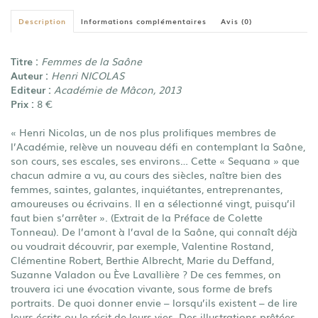
Description
Informations complémentaires
Avis (0)
Titre :
Femmes de la Saône
Auteur :
Henri NICOLAS
Editeur :
Académie de Mâcon, 2013
Prix :
8 €
« Henri Nicolas, un de nos plus prolifiques membres de
l’Académie, relève un nouveau défi en contemplant la Saône,
son cours, ses escales, ses environs… Cette « Sequana » que
chacun admire a vu, au cours des siècles, naître bien des
femmes, saintes, galantes, inquiétantes, entreprenantes,
amoureuses ou écrivains. Il en a sélectionné vingt, puisqu’il
faut bien s’arrêter ». (Extrait de la Préface de Colette
Tonneau). De l’amont à l’aval de la Saône, qui connaît déjà
ou voudrait découvrir, par exemple, Valentine Rostand,
Clémentine Robert, Berthie Albrecht, Marie du Deffand,
Suzanne Valadon ou Ève Lavallière ? De ces femmes, on
trouvera ici une évocation vivante, sous forme de brefs
portraits. De quoi donner envie – lorsqu’ils existent – de lire
leurs écrits ou le récit de leurs vies. Des illustrations prêtées,