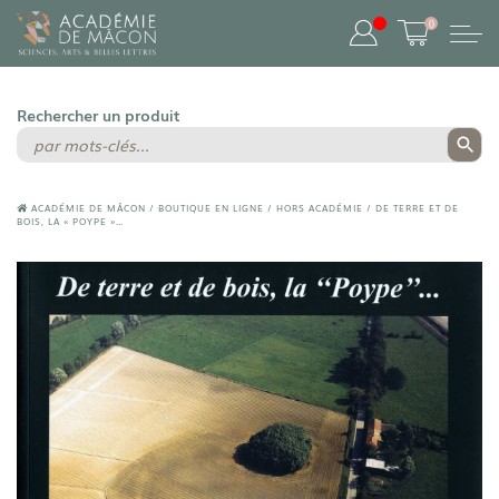
0
ACADÉMIE DE MÂCON
/
BOUTIQUE EN LIGNE
/
HORS ACADÉMIE
/
DE TERRE ET DE
BOIS, LA « POYPE »…