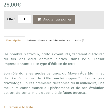
28,00
€
quantité
Qté :
Ajouter au panier
de
De
terre
et
Description
Informations complémentaires
Avis (0)
de
bois,
la
De nombreux travaux, parfois aventurés, tentèrent d’éclairer,
"Poype"...
au fils des deux derniers siècles, dans l’Ain, l’essor
impressionnant de ce type d’édifice de terre.
Son rôle dans les siècles centraux du Moyen Âge (du milieu
du IXe à la fin du XIIIe siècle) apparaît chaque jour
davantage. En ces premières décennies du III millénaire, une
meilleure connaissance du phénomène et de son évolution
est satisfaisante, mais appelle à de futurs travaux…
Retour à la liste