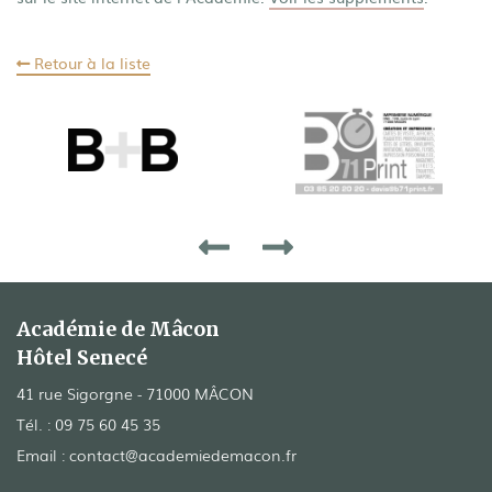
Retour à la liste
Académie de Mâcon
Hôtel Senecé
41 rue Sigorgne - 71000 MÂCON
Tél. :
09 75 60 45 35
Email :
contact@academiedemacon.fr