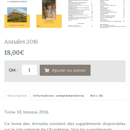
Annales 2016
18,00
€
quantité
Qté :
Ajouter au panier
de
Annales
2016
Description
Informations complémentaires
Avis (0)
Tome 10, travaux 2016.
Ce tome des
Annales
contient des suppléments disponibles
sur le site internet de l’Académie.
Voir les suppléments
.