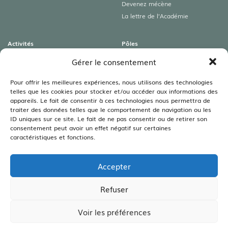
Devenez mécène
La lettre de l’Académie
Activités
Pôles
Colloques
Archéologies
Gérer le consentement
Conférences
Art roman & Autres patrimoines
Expositions
Lamartine
Pour offrir les meilleures expériences, nous utilisons des technologies
telles que les cookies pour stocker et/ou accéder aux informations des
Visites guidées
Littéraire
appareils. Le fait de consentir à ces technologies nous permettra de
Rencontres autour du livre
Sciences
traiter des données telles que le comportement de navigation ou les
Viticulture – Agriculture –
ID uniques sur ce site. Le fait de ne pas consentir ou de retirer son
Environnement
consentement peut avoir un effet négatif sur certaines
caractéristiques et fonctions.
Bibliothèques
Les bibliothèques
Accepter
Les annales
Legs Bouillot
Refuser
Voir les préférences
CRÉATION SITE INTERNET :
WWW.IDCOM-LAGENCE.FR
| COPYRIGHT ©2026 |
MENTIONS LÉGALES
|
CONFIDENTIALITÉ
|
CGV