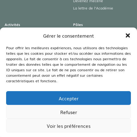
Devenez mécène
La lettre de l’Académie
Activités
Pôles
Colloques
Archéologies
Gérer le consentement
Conférences
Art roman & Autres patrimoines
Expositions
Lamartine
Pour offrir les meilleures expériences, nous utilisons des technologies
telles que les cookies pour stocker et/ou accéder aux informations des
Visites guidées
Littéraire
appareils. Le fait de consentir à ces technologies nous permettra de
Rencontres autour du livre
Sciences
traiter des données telles que le comportement de navigation ou les
Viticulture – Agriculture –
ID uniques sur ce site. Le fait de ne pas consentir ou de retirer son
Environnement
consentement peut avoir un effet négatif sur certaines
caractéristiques et fonctions.
Bibliothèques
Les bibliothèques
Accepter
Les annales
Legs Bouillot
Refuser
Voir les préférences
CRÉATION SITE INTERNET :
WWW.IDCOM-LAGENCE.FR
| COPYRIGHT ©2026 |
MENTIONS LÉGALES
|
CONFIDENTIALITÉ
|
CGV