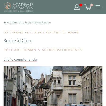
0
ACADÉMIE DE MÂCON
/
SORTIE À DIJON
LES TRAVAUX AU SEIN DE L'ACADÉMIE DE MÂCON
Sortie à Dijon
PÔLE ART ROMAN & AUTRES PATRIMOINES
Lire le compte-rendu
.