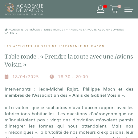
0
ACADÉMIE DE MÂCON
/
TABLE RONDE : « PRENDRE LA ROUTE AVEC UNE AVIONS
VOISIN »
LES ACTIVITÉS AU SEIN DE L'ACADÉMIE DE MÂCON
Table ronde : « Prendre la route avec une Avions
Voisin »
18/04/2025
18:30 - 20:00
Intervenants : J
ean-Michel Rajot, Philippe Moch et des
membres de l’Association des « Amis de Gabriel Voisin »
.
« La voiture que je souhaitais n’avait aucun rapport avec les
fabrications habituelles. Les questions d’aérodynamique ne
m’inquiétaient pas : vingt ans d’aviation m’avaient permis
d’intégrer les formes qui nous attendaient. Mais nos
« mécaniques », la brutalité de nos moteurs à explosions, leur