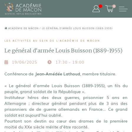
0
ACADÉMIE DE MÂCON
/
LE GÉNÉRAL D’ARMÉE LOUIS BUISSON (1889-1955)
LES ACTIVITÉS AU SEIN DE L'ACADÉMIE DE MÂCON
Le général d’armée Louis Buisson (1889-1955)
19/06/2025
17:30 - 19:00
Conférence de
Jean-Amédée Lathoud
, membre titulaire.
« Le général d’armée Louis Buisson (1889-1955), un fils du
peuple, grand soldat de la République ».
Instituteur héros des deux guerres, prisonnier 5 ans en
Allemagne ; directeur général pendant plus de 3 ans des
prisonniers de de guerre allemands en France… Ce grand
soldat est aujourd’hui oublié.
Pourtant son destin au cœur des drames de la première
moitié du XXe siècle mérite d’être raconté.