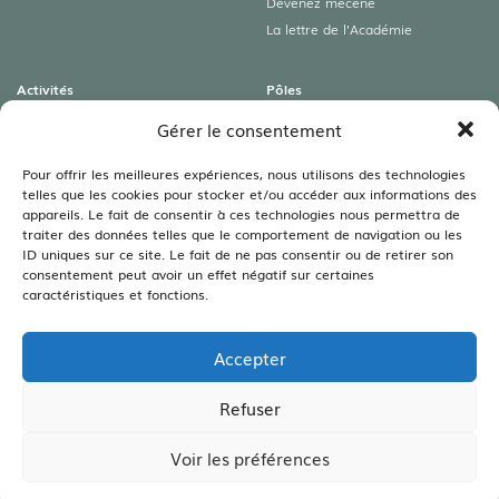
Devenez mécène
La lettre de l’Académie
Activités
Pôles
Colloques
Archéologies
Gérer le consentement
Conférences
Art roman & Autres patrimoines
Expositions
Lamartine
Pour offrir les meilleures expériences, nous utilisons des technologies
telles que les cookies pour stocker et/ou accéder aux informations des
Visites guidées
Littéraire
appareils. Le fait de consentir à ces technologies nous permettra de
Rencontres autour du livre
Sciences
traiter des données telles que le comportement de navigation ou les
Viticulture – Agriculture –
ID uniques sur ce site. Le fait de ne pas consentir ou de retirer son
Environnement
consentement peut avoir un effet négatif sur certaines
caractéristiques et fonctions.
Bibliothèques
Les bibliothèques
Accepter
Les annales
Legs Bouillot
Refuser
Voir les préférences
CRÉATION SITE INTERNET :
WWW.IDCOM-LAGENCE.FR
| COPYRIGHT ©2026 |
MENTIONS LÉGALES
|
CONFIDENTIALITÉ
|
CGV