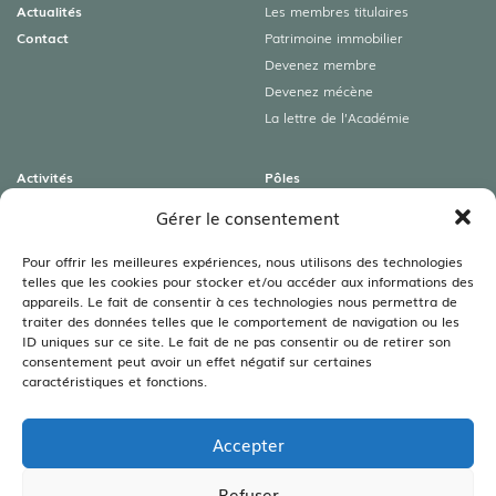
Actualités
Les membres titulaires
Contact
Patrimoine immobilier
Devenez membre
Devenez mécène
La lettre de l’Académie
Activités
Pôles
Colloques
Archéologies
Gérer le consentement
Conférences
Art roman & Autres patrimoines
Expositions
Lamartine
Pour offrir les meilleures expériences, nous utilisons des technologies
telles que les cookies pour stocker et/ou accéder aux informations des
Visites guidées
Littéraire
appareils. Le fait de consentir à ces technologies nous permettra de
Rencontres autour du livre
Sciences
traiter des données telles que le comportement de navigation ou les
Viticulture – Agriculture –
ID uniques sur ce site. Le fait de ne pas consentir ou de retirer son
Environnement
consentement peut avoir un effet négatif sur certaines
caractéristiques et fonctions.
Bibliothèques
Les bibliothèques
Accepter
Les annales
Legs Bouillot
Refuser