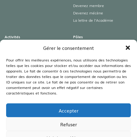
Devenez membre
Devenez mécène
La lettre de l’Académie
Activités
Pôles
Colloques
Archéologies
Gérer le consentement
Conférences
Art roman & Autres patrimoines
Expositions
Lamartine
Pour offrir les meilleures expériences, nous utilisons des technologies
telles que les cookies pour stocker et/ou accéder aux informations des
Visites guidées
Littéraire
appareils. Le fait de consentir à ces technologies nous permettra de
Rencontres autour du livre
Sciences
traiter des données telles que le comportement de navigation ou les
Viticulture – Agriculture –
ID uniques sur ce site. Le fait de ne pas consentir ou de retirer son
Environnement
consentement peut avoir un effet négatif sur certaines
caractéristiques et fonctions.
Bibliothèques
Les bibliothèques
Accepter
Les annales
Legs Bouillot
Refuser
CRÉATION SITE INTERNET :
WWW.IDCOM-LAGENCE.FR
| COPYRIGHT ©2026 |
MENTIONS LÉGALES