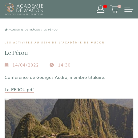
0
ACADÉMIE DE MÂCON
/
LE PÉROU
LES ACTIVITÉS AU SEIN DE L'ACADÉMIE DE MÂCON
Le Pérou
14/04/2022
14:30
Conférence de Georges Audra, membre titulaire.
Le-PEROU.pdf