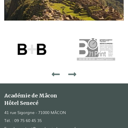
Académie de Mâcon
Hôtel Senecé
41 rue Sigorgne - 71000 MÂCON
Tél. :
09 75 60 45 35