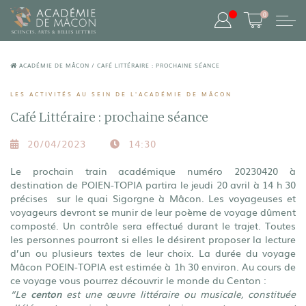
0
ACADÉMIE DE MÂCON
/
CAFÉ LITTÉRAIRE : PROCHAINE SÉANCE
LES ACTIVITÉS AU SEIN DE L'ACADÉMIE DE MÂCON
Café Littéraire : prochaine séance
20/04/2023
14:30
Le prochain train académique numéro 20230420 à
destination de POIEN-TOPIA partira le jeudi 20 avril à 14 h 30
précises sur le quai Sigorgne à Mâcon. Les voyageuses et
voyageurs devront se munir de leur poème de voyage dûment
composté. Un contrôle sera effectué durant le trajet. Toutes
les personnes pourront si elles le désirent proposer la lecture
d’un ou plusieurs textes de leur choix. La durée du voyage
Mâcon POEIN-TOPIA est estimée à 1h 30 environ. Au cours de
ce voyage vous pourrez découvrir le monde du Centon :
“Le
centon
est une œuvre littéraire ou musicale, constituée