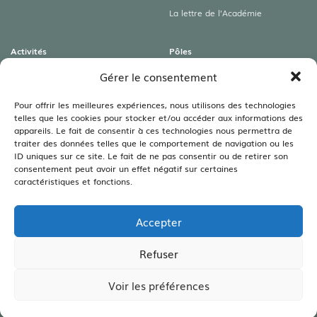
La lettre de l’Académie
Activités
Pôles
Colloques
Archéologies
Gérer le consentement
Conférences
Art roman & Autres patrimoines
Expositions
Lamartine
Pour offrir les meilleures expériences, nous utilisons des technologies
telles que les cookies pour stocker et/ou accéder aux informations des
Visites guidées
Littéraire
appareils. Le fait de consentir à ces technologies nous permettra de
Rencontres autour du livre
Sciences
traiter des données telles que le comportement de navigation ou les
Viticulture – Agriculture –
ID uniques sur ce site. Le fait de ne pas consentir ou de retirer son
Environnement
consentement peut avoir un effet négatif sur certaines
caractéristiques et fonctions.
Bibliothèques
Les bibliothèques
Accepter
Les annales
Legs Bouillot
Refuser
Voir les préférences
CRÉATION SITE INTERNET :
WWW.IDCOM-LAGENCE.FR
| COPYRIGHT ©2026 |
MENTIONS LÉGALES
|
CONFIDENTIALITÉ
|
CGV